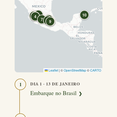
3
10
6
5
4
7
2
1
9
8
Leaflet
|
©
OpenStreetMap
©
CARTO
DIA 1 · 13 DE JANEIRO
1
Embarque no Brasil