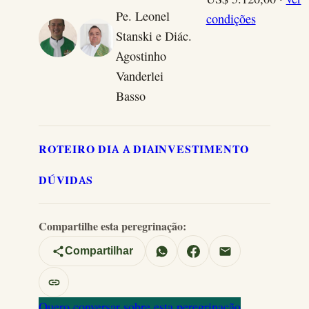
Pe. Leonel
condições
Stanski e Diác.
Agostinho
Vanderlei
Basso
ROTEIRO DIA A DIA
INVESTIMENTO
DÚVIDAS
Compartilhe esta peregrinação:
Compartilhar
Quero conversar sobre esta peregrinação